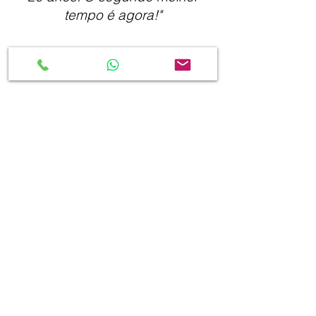
tempo é agora!"
REGISTRO NO RENASEM:
SP-19934/2024
CONTATO
(14) 99867-4645
(14) 99727-7021
verdemudas@gmail.com
HORÁRIO DE