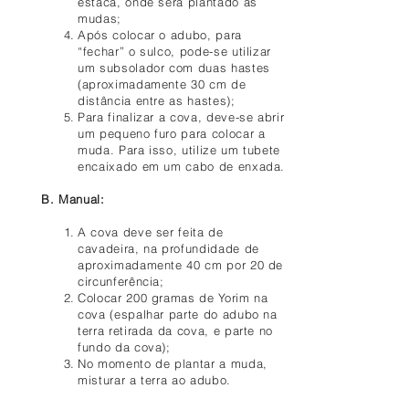
estaca, onde será plantado as
mudas;
Após colocar o adubo, para
“fechar” o sulco, pode-se utilizar
um subsolador com duas hastes
(aproximadamente 30 cm de
distância entre as hastes);
Para finalizar a cova, deve-se abrir
um pequeno furo para colocar a
muda. Para isso, utilize um tubete
encaixado em um cabo de enxada.
B. Manual:
A cova deve ser feita de
cavadeira, na profundidade de
aproximadamente 40 cm por 20 de
circunferência;
Colocar 200 gramas de Yorim na
cova (espalhar parte do adubo na
terra retirada da cova, e parte no
fundo da cova);
No momento de plantar a muda,
misturar a terra ao adubo.