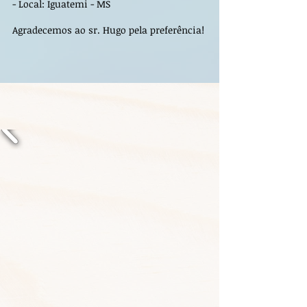
- Local: Iguatemi - MS
Agradecemos ao sr. Hugo pela preferência!